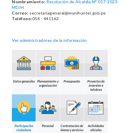
Nombramiento:
Resolución de Alcaldia N° 017-2023-
MDJH
Correo:
secretariageneral@munihunter.gob.pe
Teléfono:
054 - 441163
Ver administradores de la información
Datos generales
Planeamiento y
Presupuesto
Proyectos de
organización
inversión e
Infobras
Participación
Personal
Contratación de
Actividades
ciudadana
bienes y servicios
oficiales