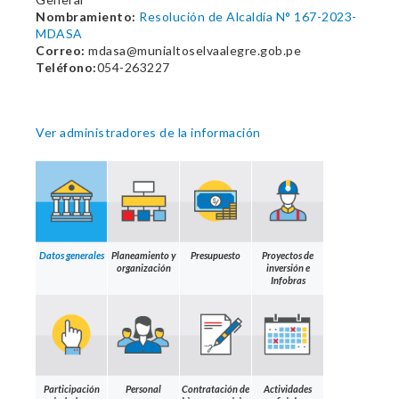
Nombramiento:
Resolución de Alcaldía N° 167-2023-
MDASA
Correo:
mdasa@munialtoselvaalegre.gob.pe
Teléfono:
054-263227
Ver administradores de la información
Datos generales
Planeamiento y
Presupuesto
Proyectos de
organización
inversión e
Infobras
Participación
Personal
Contratación de
Actividades