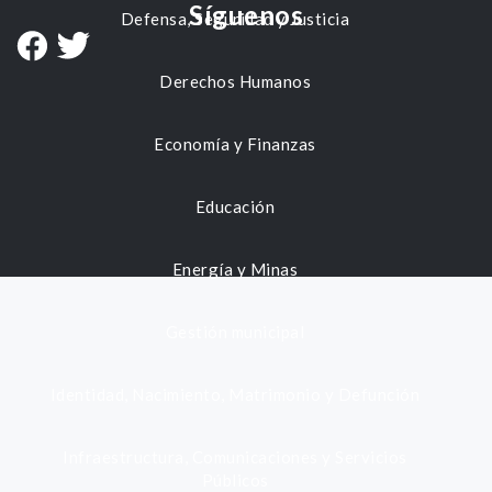
Síguenos
Defensa, Seguridad y Justicia
Derechos Humanos
Economía y Finanzas
Educación
Energía y Minas
Gestión municipal
Identidad, Nacimiento, Matrimonio y Defunción
Infraestructura, Comunicaciones y Servicios
Públicos