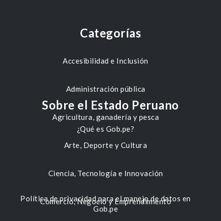
Categorías
Accesibilidad e Inclusión
Administración pública
Sobre el Estado Peruano
Agricultura, ganadería y pesca
¿Qué es Gob.pe?
Arte, Deporte y Cultura
Ciencia, Tecnología e Innovación
Política de privacidad para el manejo de datos en
Comercio, Negocio y Emprendimiento
Gob.pe