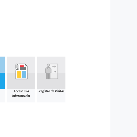
Acceso a la
Registro de Visitas
información