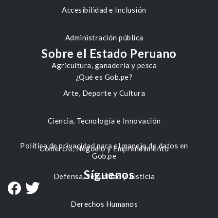
Accesibilidad e Inclusión
Administración pública
Sobre el Estado Peruano
Agricultura, ganadería y pesca
¿Qué es Gob.pe?
Arte, Deporte y Cultura
Ciencia, Tecnología e Innovación
Política de privacidad para el manejo de datos en
Comercio, Negocio y Emprendimiento
Gob.pe
Síguenos
Defensa, Seguridad y Justicia
Derechos Humanos