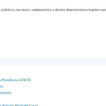
s públicos, las leyes, reglamentos y demás disposiciones legales qu
 la Plataforma GOB.PE
AAC
contacto
an Antonio Abad del Cusco