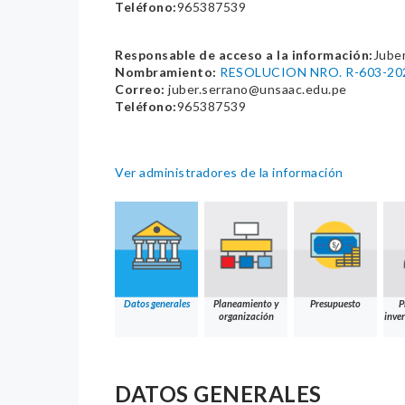
Teléfono:
965387539
Responsable de acceso a la información:
Jube
Nombramiento:
RESOLUCION NRO. R-603-2
Correo:
juber.serrano@unsaac.edu.pe
Teléfono:
965387539
Ver administradores de la información
Datos generales
Planeamiento y
Presupuesto
P
organización
inver
DATOS GENERALES