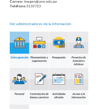
Correo:
imagen@une.edu.pe
Teléfono:
3133723
Ver administradores de la información
Datos generales
Planeamiento y
Presupuesto
Proyectos de
organización
inversión e
Infobras
Personal
Contratación de
Actividades
Acceso a la
bienes y servicios
oficiales
información