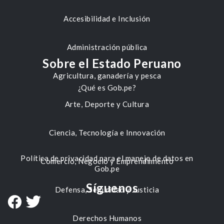
Accesibilidad e Inclusión
Administración pública
Sobre el Estado Peruano
Agricultura, ganadería y pesca
¿Qué es Gob.pe?
Arte, Deporte y Cultura
Ciencia, Tecnología e Innovación
Política de privacidad para el manejo de datos en
Comercio, Negocio y Emprendimiento
Gob.pe
Síguenos
Defensa, Seguridad y Justicia
Derechos Humanos