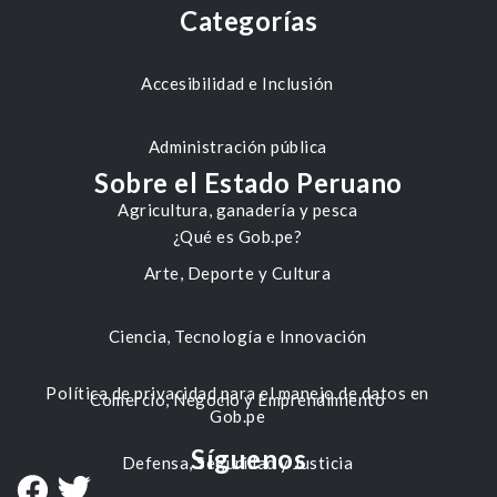
Categorías
Accesibilidad e Inclusión
Administración pública
Sobre el Estado Peruano
Agricultura, ganadería y pesca
¿Qué es Gob.pe?
Arte, Deporte y Cultura
Ciencia, Tecnología e Innovación
Política de privacidad para el manejo de datos en
Comercio, Negocio y Emprendimiento
Gob.pe
Síguenos
Defensa, Seguridad y Justicia