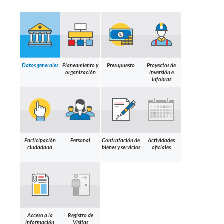
Datos generales
Planeamiento y
Presupuesto
Proyectos de
organización
inversión e
Infobras
Participación
Personal
Contratación de
Actividades
ciudadana
bienes y servicios
oficiales
Acceso a la
Registro de
información
Visitas