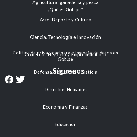
Agricultura, ganadería y pesca
¿Qué es Gob.pe?
Arte, Deporte y Cultura
Ciencia, Tecnología e Innovación
Política de privacidad para el manejo de datos en
Comercio, Negocio y Emprendimiento
Gob.pe
Síguenos
Defensa, Seguridad y Justicia
Derechos Humanos
Economía y Finanzas
Educación