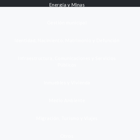
Energía y Minas
Gestión municipal
Identidad, Nacimiento, Matrimonio y Defunción
Infraestructura, Comunicaciones y Servicios
Públicos
Inmuebles y Vivienda
Medio Ambiente
Migración, Turismo y Viajes
Otros