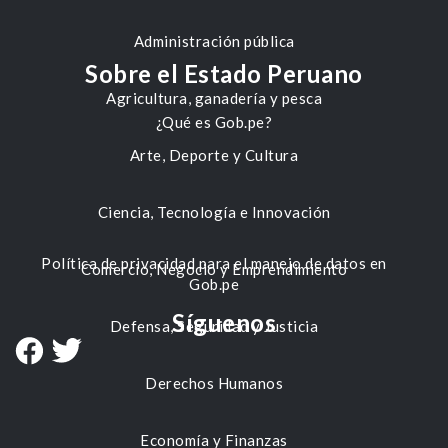
Administración pública
Sobre el Estado Peruano
Agricultura, ganadería y pesca
¿Qué es Gob.pe?
Arte, Deporte y Cultura
Ciencia, Tecnología e Innovación
Política de privacidad para el manejo de datos en
Comercio, Negocio y Emprendimiento
Gob.pe
Síguenos
Defensa, Seguridad y Justicia
Derechos Humanos
Economía y Finanzas