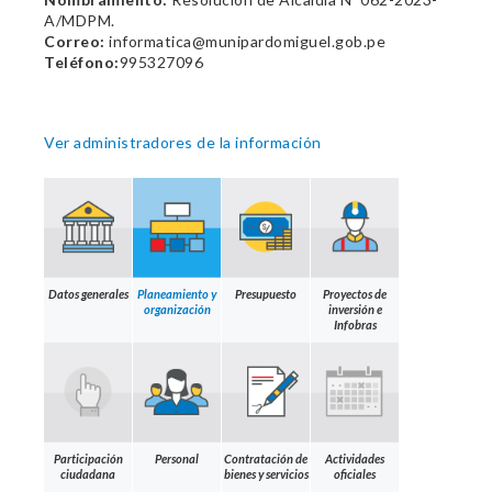
A/MDPM.
Correo:
informatica@munipardomiguel.gob.pe
Teléfono:
995327096
Ver administradores de la información
Datos generales
Planeamiento y
Presupuesto
Proyectos de
organización
inversión e
Infobras
Participación
Personal
Contratación de
Actividades
ciudadana
bienes y servicios
oficiales