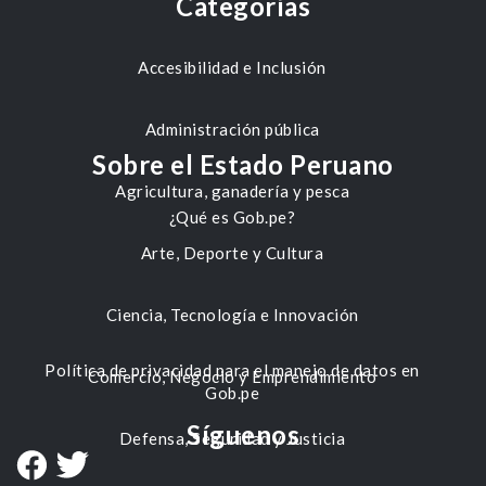
Categorías
Accesibilidad e Inclusión
Administración pública
Sobre el Estado Peruano
Agricultura, ganadería y pesca
¿Qué es Gob.pe?
Arte, Deporte y Cultura
Ciencia, Tecnología e Innovación
Política de privacidad para el manejo de datos en
Comercio, Negocio y Emprendimiento
Gob.pe
Síguenos
Defensa, Seguridad y Justicia