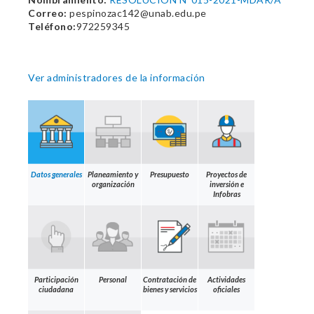
Correo:
pespinozac142@unab.edu.pe
Teléfono:
972259345
Ver administradores de la información
Datos generales
Planeamiento y
Presupuesto
Proyectos de
organización
inversión e
Infobras
Participación
Personal
Contratación de
Actividades
ciudadana
bienes y servicios
oficiales