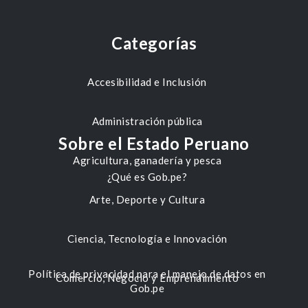
Categorías
Accesibilidad e Inclusión
Administración pública
Sobre el Estado Peruano
Agricultura, ganadería y pesca
¿Qué es Gob.pe?
Arte, Deporte y Cultura
Ciencia, Tecnología e Innovación
Política de privacidad para el manejo de datos en
Comercio, Negocio y Emprendimiento
Gob.pe