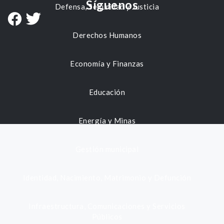
Síguenos
Defensa, Seguridad y Justicia
Derechos Humanos
Economía y Finanzas
Educación
Energía y Minas
Gestión municipal
Identidad, Nacimiento, Matrimonio y Defunción
Infraestructura, Comunicaciones y Servicios
Públicos