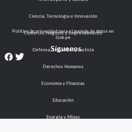
Ciencia, Tecnología e Innovación
Política de privacidad para el manejo de datos en
Comercio, Negocio y Emprendimiento
Gob.pe
Síguenos
Defensa, Seguridad y Justicia
Derechos Humanos
Economía y Finanzas
Educación
Energía y Minas