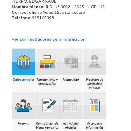
FIERRO, EDGAR RAUL
Nombramiento:
R.D. N° 0018 - 2025 - UGEL 12
Correo:
efierro@ugel12canta.gob.pe
Teléfono:
945105398
Ver administradores de la información
Datos generales
Planeamiento y
Presupuesto
Proyectos de
organización
inversión e
Infobras
Personal
Contratación de
Actividades
Acceso a la
bienes y servicios
oficiales
información