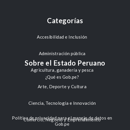
Categorías
Accesibilidad e Inclusión
Administración pública
Sobre el Estado Peruano
Agricultura, ganadería y pesca
¿Qué es Gob.pe?
Arte, Deporte y Cultura
Ciencia, Tecnología e Innovación
Política de privacidad para el manejo de datos en
Comercio, Negocio y Emprendimiento
Gob.pe