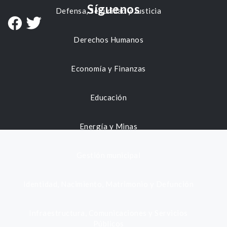
Síguenos
Defensa, Seguridad y Justicia
Derechos Humanos
Economía y Finanzas
Educación
Energía y Minas
Gestión municipal
Identidad, Nacimiento, Matrimonio y Defunción
Infraestructura, Comunicaciones y Servicios
Públicos