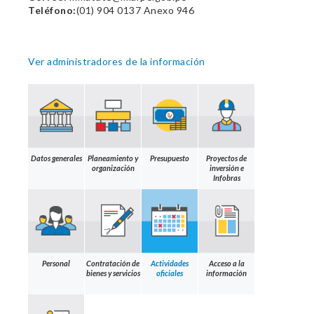
Teléfono:
(01) 904 0137 Anexo 946
Ver administradores de la información
Datos generales
Planeamiento y
Presupuesto
Proyectos de
organización
inversión e
Infobras
Personal
Contratación de
Actividades
Acceso a la
bienes y servicios
oficiales
información