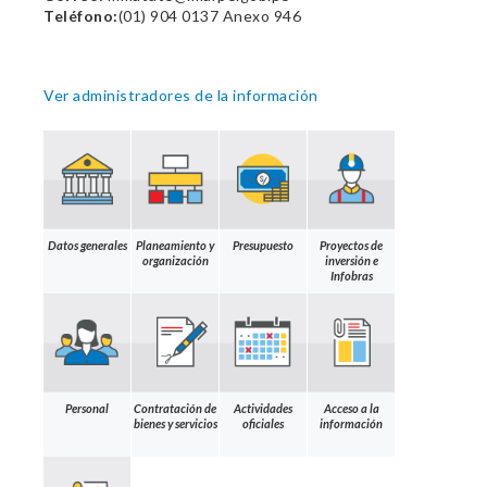
Teléfono:
(01) 904 0137 Anexo 946
Ver administradores de la información
Datos generales
Planeamiento y
Presupuesto
Proyectos de
organización
inversión e
Infobras
Personal
Contratación de
Actividades
Acceso a la
bienes y servicios
oficiales
información