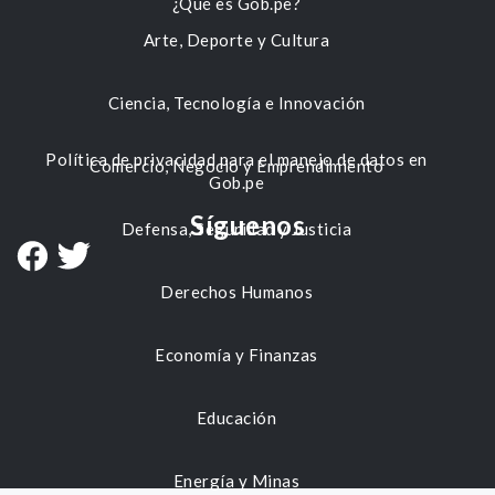
¿Qué es Gob.pe?
Arte, Deporte y Cultura
Ciencia, Tecnología e Innovación
Política de privacidad para el manejo de datos en
Comercio, Negocio y Emprendimiento
Gob.pe
Síguenos
Defensa, Seguridad y Justicia
Derechos Humanos
Economía y Finanzas
Educación
Energía y Minas