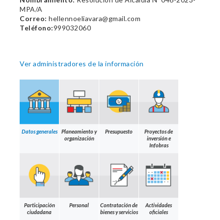
MPA/A
Correo:
hellennoeliavara@gmail.com
Teléfono:
999032060
Ver administradores de la información
Datos generales
Planeamiento y
Presupuesto
Proyectos de
organización
inversión e
Infobras
Participación
Personal
Contratación de
Actividades
ciudadana
bienes y servicios
oficiales