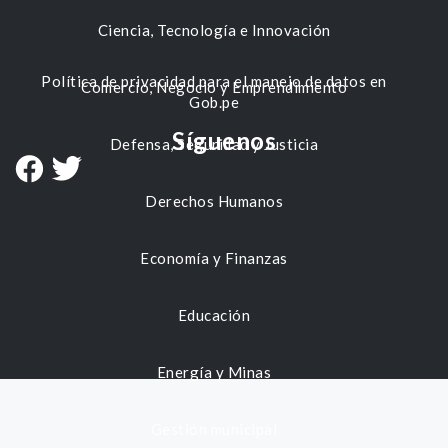
Ciencia, Tecnología e Innovación
Política de privacidad para el manejo de datos en
Comercio, Negocio y Emprendimiento
Gob.pe
Síguenos
Defensa, Seguridad y Justicia
Derechos Humanos
Economía y Finanzas
Educación
Energía y Minas
Gestión municipal