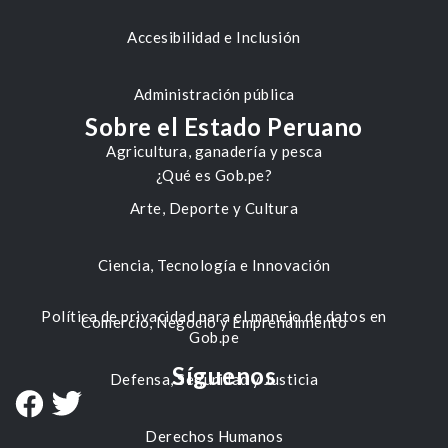
Accesibilidad e Inclusión
Administración pública
Sobre el Estado Peruano
Agricultura, ganadería y pesca
¿Qué es Gob.pe?
Arte, Deporte y Cultura
Ciencia, Tecnología e Innovación
Política de privacidad para el manejo de datos en
Comercio, Negocio y Emprendimiento
Gob.pe
Síguenos
Defensa, Seguridad y Justicia
Derechos Humanos