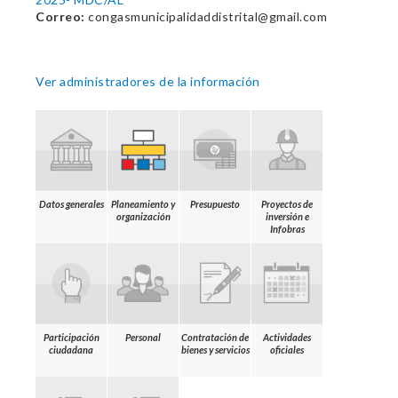
Correo:
congasmunicipalidaddistrital@gmail.com
Ver administradores de la información
Datos generales
Planeamiento y
Presupuesto
Proyectos de
organización
inversión e
Infobras
Participación
Personal
Contratación de
Actividades
ciudadana
bienes y servicios
oficiales