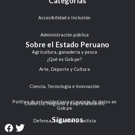
Categorías
Accesibilidad e Inclusión
Administración pública
Sobre el Estado Peruano
Agricultura, ganadería y pesca
¿Qué es Gob.pe?
Arte, Deporte y Cultura
Ciencia, Tecnología e Innovación
Política de privacidad para el manejo de datos en
Comercio, Negocio y Emprendimiento
Gob.pe
Síguenos
Defensa, Seguridad y Justicia