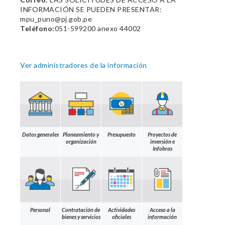
INFORMACIÓN SE PUEDEN PRESENTAR:
mpu_puno@pj.gob.pe
Teléfono:
051-599200 anexo 44002
Ver administradores de la información
Datos generales
Planeamiento y
Presupuesto
Proyectos de
organización
inversión e
Infobras
Personal
Contratación de
Actividades
Acceso a la
bienes y servicios
oficiales
información