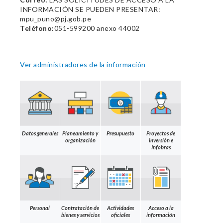
INFORMACIÓN SE PUEDEN PRESENTAR:
mpu_puno@pj.gob.pe
Teléfono:
051-599200 anexo 44002
Ver administradores de la información
Datos generales
Planeamiento y
Presupuesto
Proyectos de
organización
inversión e
Infobras
Personal
Contratación de
Actividades
Acceso a la
bienes y servicios
oficiales
información