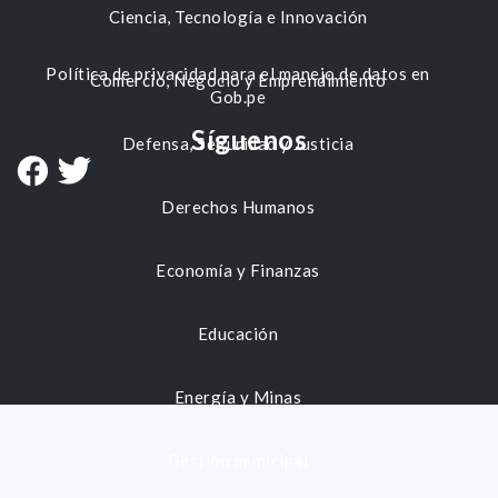
Ciencia, Tecnología e Innovación
Política de privacidad para el manejo de datos en
Comercio, Negocio y Emprendimiento
Gob.pe
Síguenos
Defensa, Seguridad y Justicia
Derechos Humanos
Economía y Finanzas
Educación
Energía y Minas
Gestión municipal