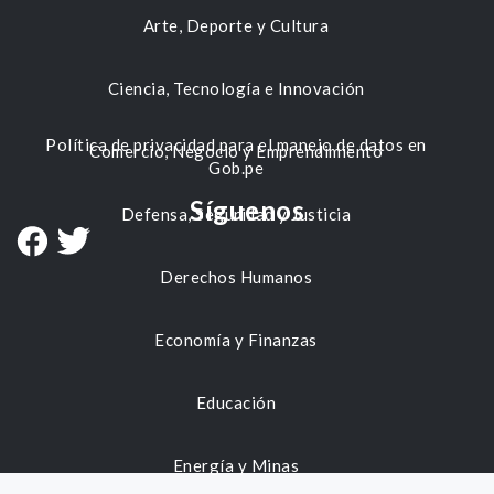
Arte, Deporte y Cultura
Ciencia, Tecnología e Innovación
Política de privacidad para el manejo de datos en
Comercio, Negocio y Emprendimiento
Gob.pe
Síguenos
Defensa, Seguridad y Justicia
Derechos Humanos
Economía y Finanzas
Educación
Energía y Minas