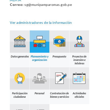
Correo:
sg@munipamparomas.gob.pe
Ver administradores de la información
Datos generales
Planeamiento y
Presupuesto
Proyectos de
organización
inversión e
Infobras
Participación
Personal
Contratación de
Actividades
ciudadana
bienes y servicios
oficiales