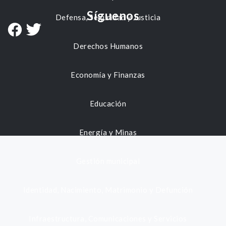
Síguenos
Defensa, Seguridad y Justicia
Derechos Humanos
Economía y Finanzas
Educación
Energía y Minas
Gestión municipal
Identidad, Nacimiento, Matrimonio y Defunción
Infraestructura, Comunicaciones y Servicios