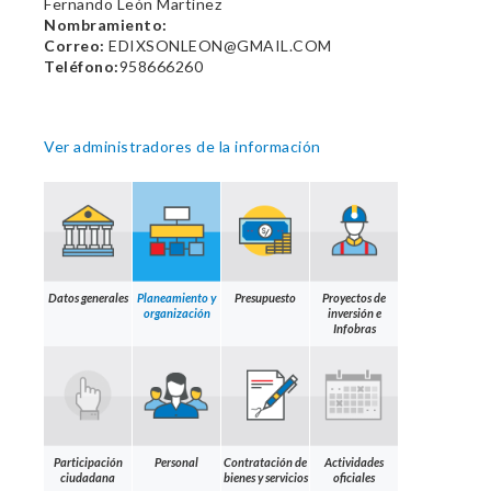
Fernando León Martínez
Nombramiento:
Correo:
EDIXSONLEON@GMAIL.COM
Teléfono:
958666260
Ver administradores de la información
Datos generales
Planeamiento y
Presupuesto
Proyectos de
organización
inversión e
Infobras
Participación
Personal
Contratación de
Actividades
ciudadana
bienes y servicios
oficiales