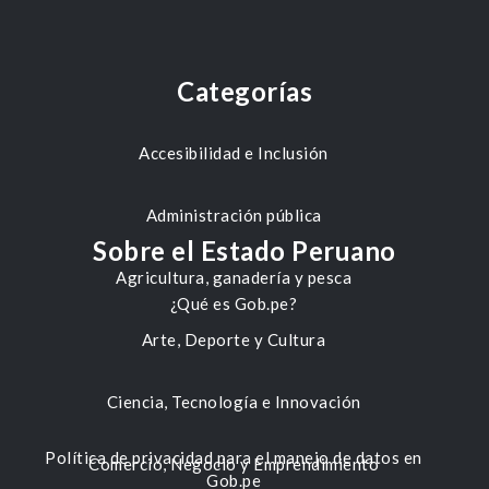
Categorías
Accesibilidad e Inclusión
Administración pública
Sobre el Estado Peruano
Agricultura, ganadería y pesca
¿Qué es Gob.pe?
Arte, Deporte y Cultura
Ciencia, Tecnología e Innovación
Política de privacidad para el manejo de datos en
Comercio, Negocio y Emprendimiento
Gob.pe