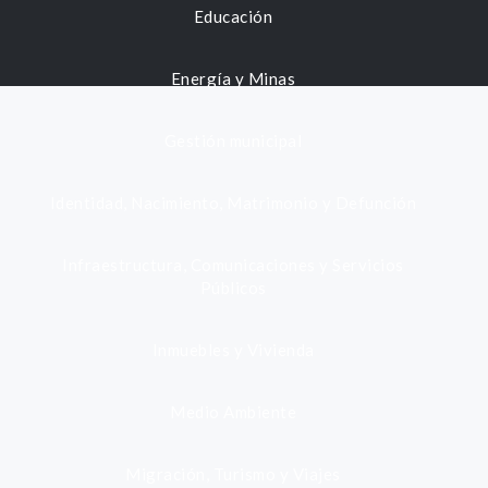
Educación
Energía y Minas
Gestión municipal
Identidad, Nacimiento, Matrimonio y Defunción
Infraestructura, Comunicaciones y Servicios
Públicos
Inmuebles y Vivienda
Medio Ambiente
Migración, Turismo y Viajes