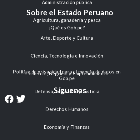
Administración pública
Sobre el Estado Peruano
Agricultura, ganadería y pesca
¿Qué es Gob.pe?
Arte, Deporte y Cultura
Ciencia, Tecnología e Innovación
Política de privacidad para el manejo de datos en
Comercio, Negocio y Emprendimiento
Gob.pe
Síguenos
Defensa, Seguridad y Justicia
Derechos Humanos
Economía y Finanzas