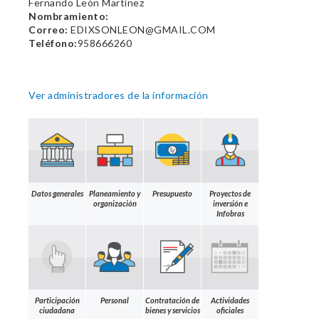
Fernando León Martínez
Nombramiento:
Correo:
EDIXSONLEON@GMAIL.COM
Teléfono:
958666260
Ver administradores de la información
Datos generales
Planeamiento y
Presupuesto
Proyectos de
organización
inversión e
Infobras
Participación
Personal
Contratación de
Actividades
ciudadana
bienes y servicios
oficiales