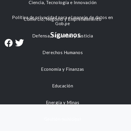
Ciencia, Tecnología e Innovación
Política de privacidad para el manejo de datos en
Comercio, Negocio y Emprendimiento
Gob.pe
Síguenos
Defensa, Seguridad y Justicia
Derechos Humanos
Economía y Finanzas
Educación
Energía y Minas
Gestión municipal