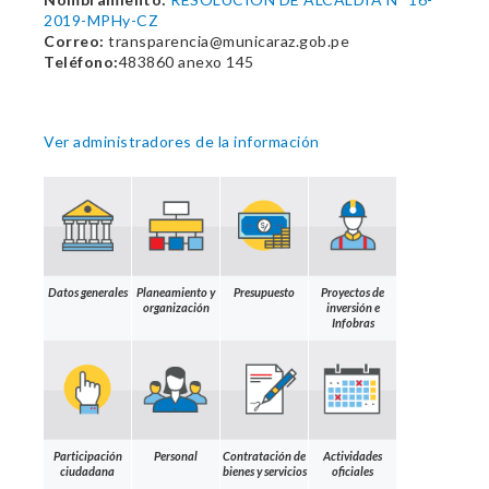
2019-MPHy-CZ
Correo:
transparencia@municaraz.gob.pe
Teléfono:
483860 anexo 145
Ver administradores de la información
Datos generales
Planeamiento y
Presupuesto
Proyectos de
organización
inversión e
Infobras
Participación
Personal
Contratación de
Actividades
ciudadana
bienes y servicios
oficiales