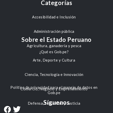
Categorías
Accesibilidad e Inclusión
Administración pública
Sobre el Estado Peruano
Agricultura, ganadería y pesca
¿Qué es Gob.pe?
Arte, Deporte y Cultura
Ciencia, Tecnología e Innovación
Política de privacidad para el manejo de datos en
Comercio, Negocio y Emprendimiento
Gob.pe
Síguenos
Defensa, Seguridad y Justicia