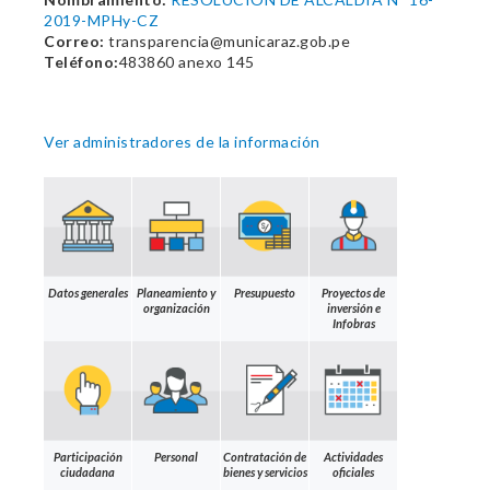
2019-MPHy-CZ
Correo:
transparencia@municaraz.gob.pe
Teléfono:
483860 anexo 145
Ver administradores de la información
Datos generales
Planeamiento y
Presupuesto
Proyectos de
organización
inversión e
Infobras
Participación
Personal
Contratación de
Actividades
ciudadana
bienes y servicios
oficiales