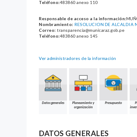
Teléfono:
483860 anexo 110
Responsable de acceso a la información:
MUÑ
Nombramiento:
RESOLUCION DE ALCALDIA N
Correo:
transparencia@municaraz.gob.pe
Teléfono:
483860 anexo 145
Ver administradores de la información
Datos generales
Planeamiento y
Presupuesto
P
organización
inver
DATOS GENERALES