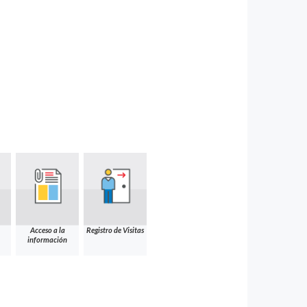
Acceso a la
Registro de Visitas
información