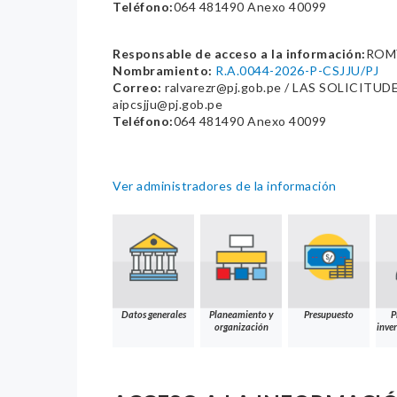
Teléfono:
064 481490 Anexo 40099
Responsable de acceso a la información:
ROMY
Nombramiento:
R.A.0044-2026-P-CSJJU/PJ
Correo:
ralvarezr@pj.gob.pe / LAS SOLICI
aipcsjju@pj.gob.pe
Teléfono:
064 481490 Anexo 40099
Ver administradores de la información
Datos generales
Planeamiento y
Presupuesto
P
organización
inver