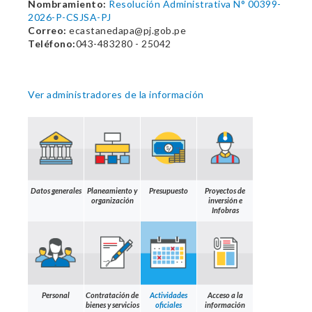
Nombramiento:
Resolución Administrativa N° 00399-
2026-P-CSJSA-PJ
Correo:
ecastanedapa@pj.gob.pe
Teléfono:
043-483280 - 25042
Ver administradores de la información
Datos generales
Planeamiento y
Presupuesto
Proyectos de
organización
inversión e
Infobras
Personal
Contratación de
Actividades
Acceso a la
bienes y servicios
oficiales
información