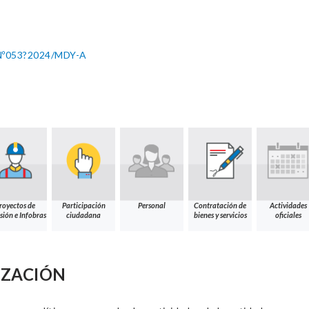
º053?2024/MDY-A
royectos de
Participación
Personal
Contratación de
Actividades
sión e Infobras
ciudadana
bienes y servicios
oficiales
IZACIÓN