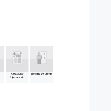
Acceso a la
Registro de Visitas
información