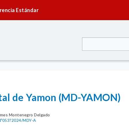
rencia Estándar
rital de Yamon (MD-YAMON)
mes Montenegro Delgado
º053?2024/MDY-A