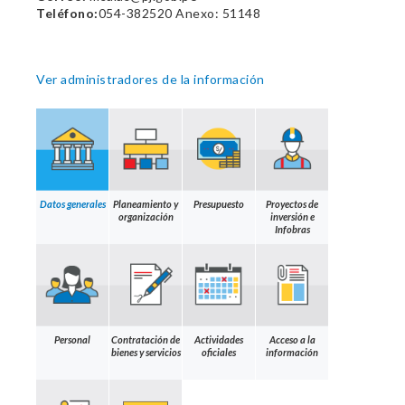
Teléfono:
054-382520 Anexo: 51148
Ver administradores de la información
Datos generales
Planeamiento y
Presupuesto
Proyectos de
organización
inversión e
Infobras
Personal
Contratación de
Actividades
Acceso a la
bienes y servicios
oficiales
información