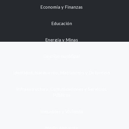
Economía y Finanzas
Educación
Energía y Minas
Gestión municipal
Identidad, Nacimiento, Matrimonio y Defunción
Infraestructura, Comunicaciones y Servicios
Públicos
Inmuebles y Vivienda
Medio Ambiente