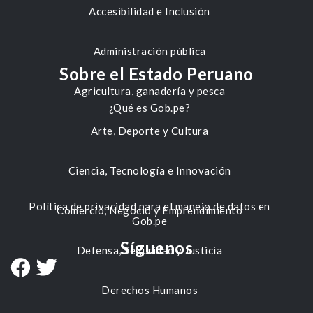
Accesibilidad e Inclusión
Administración pública
Sobre el Estado Peruano
Agricultura, ganadería y pesca
¿Qué es Gob.pe?
Arte, Deporte y Cultura
Ciencia, Tecnología e Innovación
Política de privacidad para el manejo de datos en
Comercio, Negocio y Emprendimiento
Gob.pe
Síguenos
Defensa, Seguridad y Justicia
Derechos Humanos