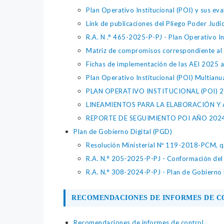
Plan Operativo Institucional (POI) y sus ev
Link de publicaciones del Pliego Poder Judic
R.A. N .° 465-2025-P-PJ - Plan Operativo In
Matriz de compromisos correspondiente al
Fichas de implementación de las AEI 2025 a
Plan Operativo Institucional (POI) Multianu
PLAN OPERATIVO INSTITUCIONAL (POI) 
LINEAMIENTOS PARA LA ELABORACIÓN Y
REPORTE DE SEGUIMIENTO POI AÑO 202
Plan de Gobierno Digital (PGD)
Resolución Ministerial Nº 119-2018-PCM, que
R.A. N.° 205-2025-P-PJ - Conformación del 
R.A. N.° 308-2024-P-PJ - Plan de Gobierno 
RECOMENDACIONES DE INFORMES DE 
Recomendaciones de informes de control