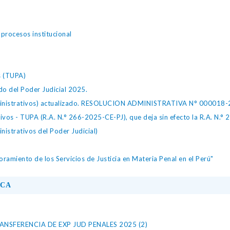
rocesos institucional
s (TUPA)
do del Poder Judicial 2025.
inistrativos) actualizado. RESOLUCION ADMINISTRATIVA N° 000018-
vos - TUPA (R.A. N.° 266-2025-CE-PJ), que deja sin efecto la R.A. N.°
strativos del Poder Judicial)
amiento de los Servicios de Justicia en Materia Penal en el Perú"
ICA
NSFERENCIA DE EXP JUD PENALES 2025 (2)