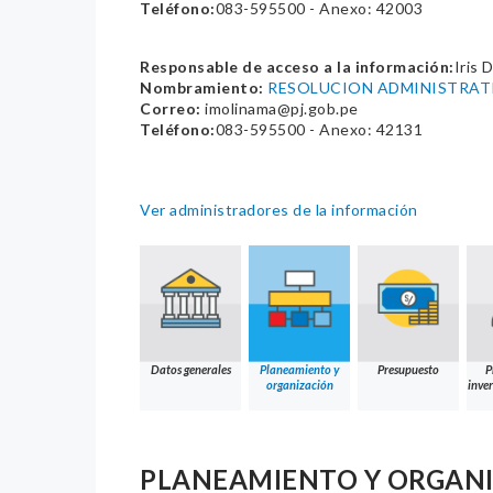
Teléfono:
083-595500 - Anexo: 42003
Responsable de acceso a la información:
Iris 
Nombramiento:
RESOLUCION ADMINISTRATIV
Correo:
imolinama@pj.gob.pe
Teléfono:
083-595500 - Anexo: 42131
Ver administradores de la información
Datos generales
Planeamiento y
Presupuesto
P
organización
inver
PLANEAMIENTO Y ORGAN