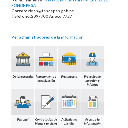
FONDEPES/J
Correo:
rleon@fondepes.gob.pe
Teléfono:
2097700 Anexo 7727
Ver administradores de la información
Datos generales
Planeamiento y
Presupuesto
Proyectos de
organización
inversión e
Infobras
Personal
Contratación de
Actividades
Acceso a la
bienes y servicios
oficiales
información