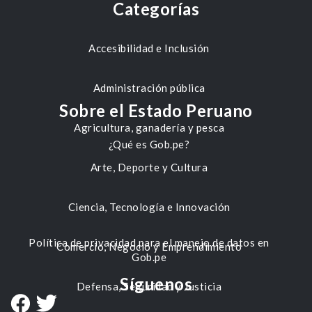
Categorías
Accesibilidad e Inclusión
Administración pública
Sobre el Estado Peruano
Agricultura, ganadería y pesca
¿Qué es Gob.pe?
Arte, Deporte y Cultura
Ciencia, Tecnología e Innovación
Política de privacidad para el manejo de datos en
Comercio, Negocio y Emprendimiento
Gob.pe
Síguenos
Defensa, Seguridad y Justicia