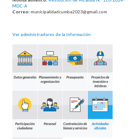
MDC-A
Correo:
municipalidadcumba2023@gmail.com
Ver administradores de la información
Datos generales
Planeamiento y
Presupuesto
Proyectos de
organización
inversión e
Infobras
Participación
Personal
Contratación de
Actividades
ciudadana
bienes y servicios
oficiales