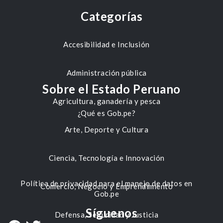
Categorías
Accesibilidad e Inclusión
Administración pública
Sobre el Estado Peruano
Agricultura, ganadería y pesca
¿Qué es Gob.pe?
Arte, Deporte y Cultura
Ciencia, Tecnología e Innovación
Política de privacidad para el manejo de datos en
Comercio, Negocio y Emprendimiento
Gob.pe
Síguenos
Defensa, Seguridad y Justicia