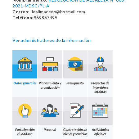
2021-MDSC/PL-A
Correo:
lleslimacedo@hotmail.com
Teléfono:
969867495
Ver administradores de la información
Datos generales
Planeamiento y
Presupuesto
Proyectos de
organización
inversión e
Infobras
Participación
Personal
Contratación de
Actividades
ciudadana
bienes y servicios
oficiales