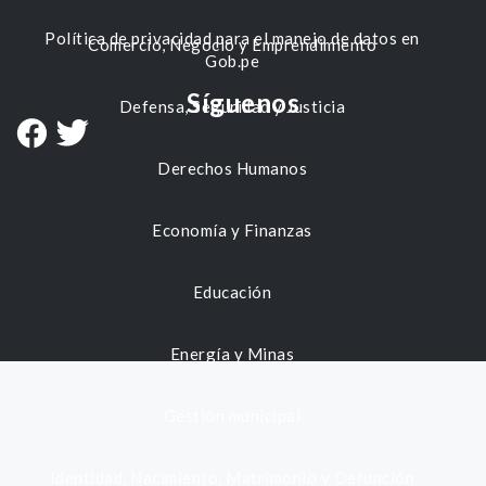
Política de privacidad para el manejo de datos en
Comercio, Negocio y Emprendimiento
Gob.pe
Síguenos
Defensa, Seguridad y Justicia
Derechos Humanos
Economía y Finanzas
Educación
Energía y Minas
Gestión municipal
Identidad, Nacimiento, Matrimonio y Defunción