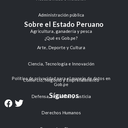
Administración pública
Sobre el Estado Peruano
Agricultura, ganadería y pesca
¿Qué es Gob.pe?
Arte, Deporte y Cultura
Ciencia, Tecnología e Innovación
Política de privacidad para el manejo de datos en
Comercio, Negocio y Emprendimiento
Gob.pe
Síguenos
Defensa, Seguridad y Justicia
Derechos Humanos