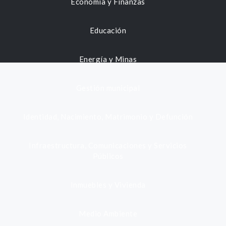
Economía y Finanzas
Educación
Energía y Minas
Gestión municipal
Identidad, Nacimiento, Matrimonio y Defunción
Infraestructura, Comunicaciones y Servicios
Públicos
Inmuebles y Vivienda
Medio Ambiente