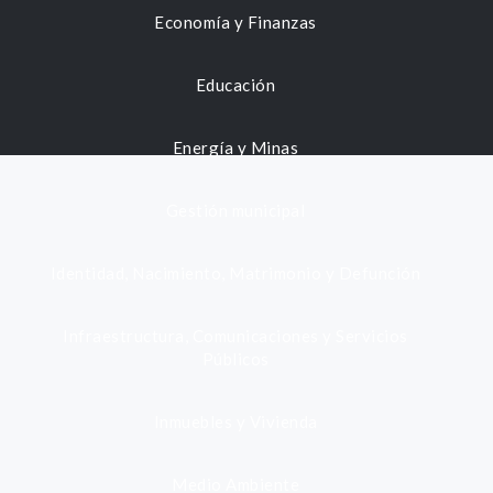
Economía y Finanzas
Educación
Energía y Minas
Gestión municipal
Identidad, Nacimiento, Matrimonio y Defunción
Infraestructura, Comunicaciones y Servicios
Públicos
Inmuebles y Vivienda
Medio Ambiente