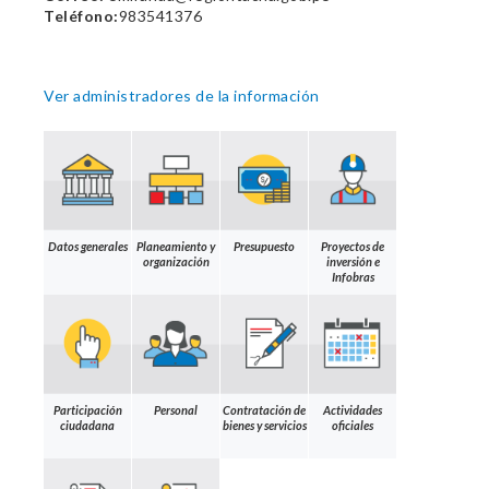
Teléfono:
983541376
Ver administradores de la información
Datos generales
Planeamiento y
Presupuesto
Proyectos de
organización
inversión e
Infobras
Participación
Personal
Contratación de
Actividades
ciudadana
bienes y servicios
oficiales