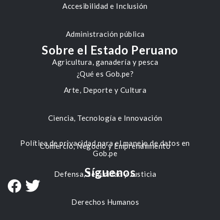
Accesibilidad e Inclusión
Administración pública
Sobre el Estado Peruano
Agricultura, ganadería y pesca
¿Qué es Gob.pe?
Arte, Deporte y Cultura
Ciencia, Tecnología e Innovación
Política de privacidad para el manejo de datos en
Comercio, Negocio y Emprendimiento
Gob.pe
Síguenos
Defensa, Seguridad y Justicia
Derechos Humanos