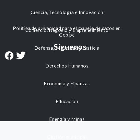
Ciencia, Tecnología e Innovación
Política de privacidad para el manejo de datos en
Comercio, Negocio y Emprendimiento
Gob.pe
Síguenos
Defensa, Seguridad y Justicia
Derechos Humanos
Economía y Finanzas
Educación
Energía y Minas
Gestión municipal