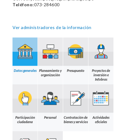
Teléfono:
073-284600
Ver administradores de la información
Datos generales
Planeamiento y
Presupuesto
Proyectos de
organización
inversión e
Infobras
Participación
Personal
Contratación de
Actividades
ciudadana
bienes y servicios
oficiales