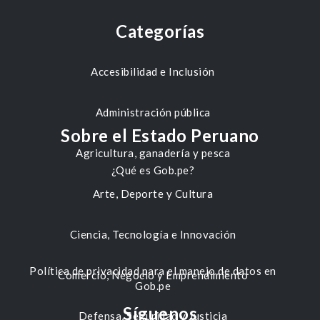
Categorías
Accesibilidad e Inclusión
Administración pública
Sobre el Estado Peruano
Agricultura, ganadería y pesca
¿Qué es Gob.pe?
Arte, Deporte y Cultura
Ciencia, Tecnología e Innovación
Política de privacidad para el manejo de datos en
Comercio, Negocio y Emprendimiento
Gob.pe
Síguenos
Defensa, Seguridad y Justicia