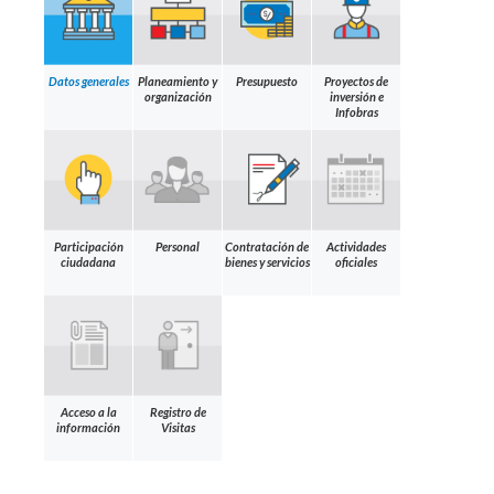
Datos generales
Planeamiento y
Presupuesto
Proyectos de
organización
inversión e
Infobras
Participación
Personal
Contratación de
Actividades
ciudadana
bienes y servicios
oficiales
Acceso a la
Registro de
información
Visitas