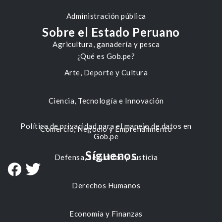
Administración pública
Sobre el Estado Peruano
Agricultura, ganadería y pesca
¿Qué es Gob.pe?
Arte, Deporte y Cultura
Ciencia, Tecnología e Innovación
Política de privacidad para el manejo de datos en
Comercio, Negocio y Emprendimiento
Gob.pe
Síguenos
Defensa, Seguridad y Justicia
Derechos Humanos
Economía y Finanzas