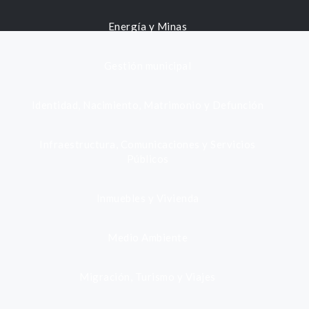
Energía y Minas
Gestión municipal
Identidad, Nacimiento, Matrimonio y Defunción
Infraestructura, Comunicaciones y Servicios
Públicos
Inmuebles y Vivienda
Medio Ambiente
Migración, Turismo y Viajes