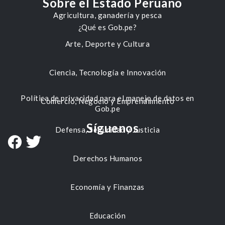
Sobre el Estado Peruano
Agricultura, ganadería y pesca
¿Qué es Gob.pe?
Arte, Deporte y Cultura
Ciencia, Tecnología e Innovación
Política de privacidad para el manejo de datos en
Comercio, Negocio y Emprendimiento
Gob.pe
Síguenos
Defensa, Seguridad y Justicia
Derechos Humanos
Economía y Finanzas
Educación