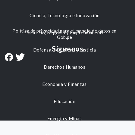
Ciencia, Tecnología e Innovación
Política de privacidad para el manejo de datos en
Comercio, Negocio y Emprendimiento
Gob.pe
Síguenos
Defensa, Seguridad y Justicia
Derechos Humanos
Economía y Finanzas
Educación
Energía y Minas