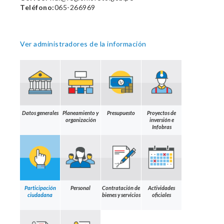
Teléfono:
065-266969
Ver administradores de la información
Datos generales
Planeamiento y
Presupuesto
Proyectos de
organización
inversión e
Infobras
Participación
Personal
Contratación de
Actividades
ciudadana
bienes y servicios
oficiales