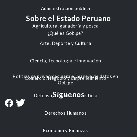
Administración pública
Sobre el Estado Peruano
Agricultura, ganadería y pesca
¿Qué es Gob.pe?
Arte, Deporte y Cultura
Ciencia, Tecnología e Innovación
Política de privacidad para el manejo de datos en
Comercio, Negocio y Emprendimiento
Gob.pe
Síguenos
Defensa, Seguridad y Justicia
Derechos Humanos
Economía y Finanzas