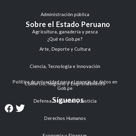
Administración pública
Sobre el Estado Peruano
Agricultura, ganadería y pesca
¿Qué es Gob.pe?
Arte, Deporte y Cultura
Ciencia, Tecnología e Innovación
Política de privacidad para el manejo de datos en
Comercio, Negocio y Emprendimiento
Gob.pe
Síguenos
Defensa, Seguridad y Justicia
Derechos Humanos
Economía y Finanzas