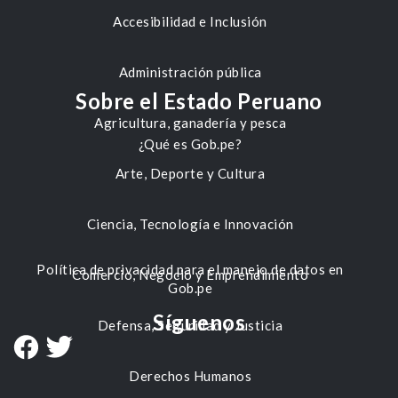
Accesibilidad e Inclusión
Administración pública
Sobre el Estado Peruano
Agricultura, ganadería y pesca
¿Qué es Gob.pe?
Arte, Deporte y Cultura
Ciencia, Tecnología e Innovación
Política de privacidad para el manejo de datos en
Comercio, Negocio y Emprendimiento
Gob.pe
Síguenos
Defensa, Seguridad y Justicia
Derechos Humanos