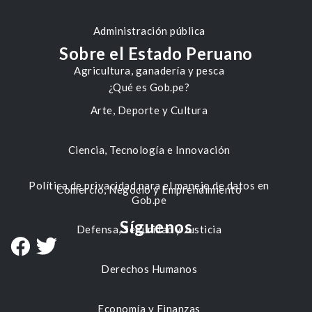
Administración pública
Sobre el Estado Peruano
Agricultura, ganadería y pesca
¿Qué es Gob.pe?
Arte, Deporte y Cultura
Ciencia, Tecnología e Innovación
Política de privacidad para el manejo de datos en
Comercio, Negocio y Emprendimiento
Gob.pe
Síguenos
Defensa, Seguridad y Justicia
Derechos Humanos
Economía y Finanzas