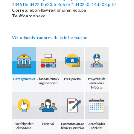
134515cd42242633de8d67ef1d402a0c14d203.pdf/
Correo:
ebonilla@regionjunin.gob.pe
Teléfono:
Anexo
Ver administradores de la información
Datos generales
Planeamiento y
Presupuesto
Proyectos de
organización
inversión e
Infobras
Participación
Personal
Contratación de
Actividades
ciudadana
bienes y servicios
oficiales