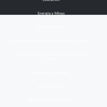
Energía y Minas
Gestión municipal
Identidad, Nacimiento, Matrimonio y Defunción
Infraestructura, Comunicaciones y Servicios
Públicos
Inmuebles y Vivienda
Medio Ambiente
Migración, Turismo y Viajes