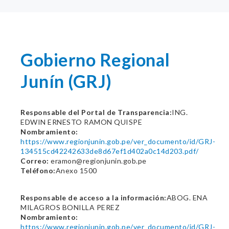
Gobierno Regional
Junín (GRJ)
Responsable del Portal de Transparencia:
ING.
EDWIN ERNESTO RAMON QUISPE
Nombramiento:
https://www.regionjunin.gob.pe/ver_documento/id/GRJ-
134515cd42242633de8d67ef1d402a0c14d203.pdf/
Correo:
eramon@regionjunin.gob.pe
Teléfono:
Anexo 1500
Responsable de acceso a la información:
ABOG. ENA
MILAGROS BONILLA PEREZ
Nombramiento:
https://www.regionjunin.gob.pe/ver_documento/id/GRJ-