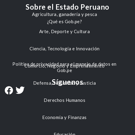
Sobre el Estado Peruano
Agricultura, ganadería y pesca
¿Qué es Gob.pe?
Arte, Deporte y Cultura
Ciencia, Tecnología e Innovación
Política de privacidad para el manejo de datos en
Comercio, Negocio y Emprendimiento
Gob.pe
Síguenos
Defensa, Seguridad y Justicia
Derechos Humanos
Economía y Finanzas
Educación