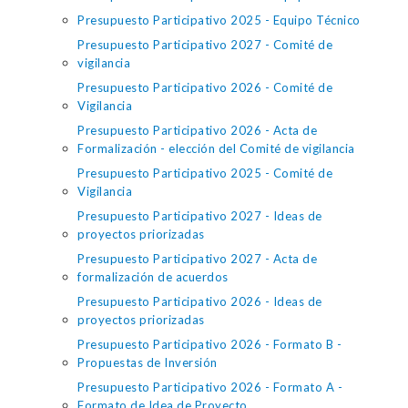
Presupuesto Participativo 2025 - Equipo Técnico
Presupuesto Participativo 2027 - Comité de
vigilancia
Presupuesto Participativo 2026 - Comité de
Vigilancia
Presupuesto Participativo 2026 - Acta de
Formalización - elección del Comité de vigilancia
Presupuesto Participativo 2025 - Comité de
Vigilancia
Presupuesto Participativo 2027 - Ideas de
proyectos priorizadas
Presupuesto Participativo 2027 - Acta de
formalización de acuerdos
Presupuesto Participativo 2026 - Ideas de
proyectos priorizadas
Presupuesto Participativo 2026 - Formato B -
Propuestas de Inversión
Presupuesto Participativo 2026 - Formato A -
Formato de Idea de Proyecto