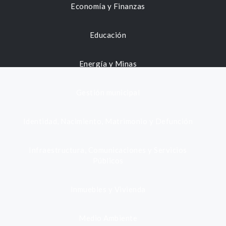
Economía y Finanzas
Educación
Energía y Minas
Gestión municipal
Identidad, Nacimiento, Matrimonio y Defunción
Infraestructura, Comunicaciones y Servicios
Públicos
Inmuebles y Vivienda
Medio Ambiente