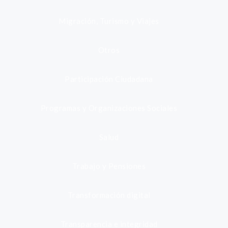
Migración, Turismo y Viajes
Otros
Participación Ciudadana
Programas y Organizaciones Sociales
Salud
Trabajo y Pensiones
Transformación digital
Transparencia e integridad