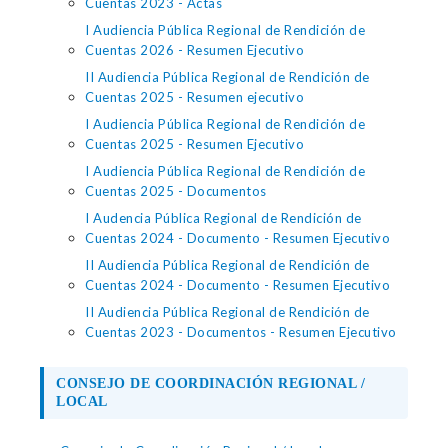
Cuentas 2023 - Actas
I Audiencia Pública Regional de Rendición de
Cuentas 2026 - Resumen Ejecutivo
II Audiencia Pública Regional de Rendición de
Cuentas 2025 - Resumen ejecutivo
I Audiencia Pública Regional de Rendición de
Cuentas 2025 - Resumen Ejecutivo
I Audiencia Pública Regional de Rendición de
Cuentas 2025 - Documentos
I Audencia Pública Regional de Rendición de
Cuentas 2024 - Documento - Resumen Ejecutivo
II Audiencia Pública Regional de Rendición de
Cuentas 2024 - Documento - Resumen Ejecutivo
II Audiencia Pública Regional de Rendición de
Cuentas 2023 - Documentos - Resumen Ejecutivo
CONSEJO DE COORDINACIÓN REGIONAL /
LOCAL