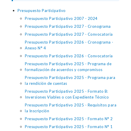
Presupuesto Participativo
Presupuesto Participativo 2007 - 2024
Presupuesto Participativo 2027 - Cronograma
Presupuesto Participativo 2027 - Convocatoria
Presupuesto Participativo 2026 - Cronograma -
Anexo N° 4
Presupuesto Participativo 2026 - Convocatoria
Presupuesto Participativo 2025 - Programa de
formalización de acuerdos y compromisos
Presupuesto Participativo 2025 - Programa para
la rendición de cuentas
Presupuesto Participativo 2025 - Formato B:
Inversiones Viables o con Expediente Técnico
Presupuesto Participativo 2025 - Requisitos para
la Inscripción
Presupuesto Participativo 2025 - Formato N° 2
Presupuesto Participativo 2025 - Formato N° 1