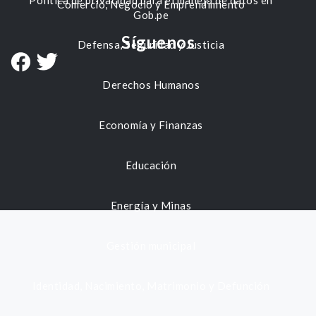
Política de privacidad para el manejo de datos en
Comercio, Negocio y Emprendimiento
Gob.pe
Síguenos
Defensa, Seguridad y Justicia
Derechos Humanos
Economía y Finanzas
Educación
Energía y Minas
Gestión municipal
Identidad, Nacimiento, Matrimonio y Defunción