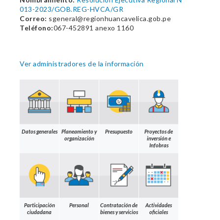
013-2023/GOB.REG-HVCA/GR
Correo:
sgeneral@regionhuancavelica.gob.pe
Teléfono:
067-452891 anexo 1160
Ver administradores de la información
Datos generales
Planeamiento y
Presupuesto
Proyectos de
organización
inversión e
Infobras
Participación
Personal
Contratación de
Actividades
ciudadana
bienes y servicios
oficiales