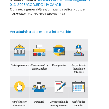
013-2023/GOB.REG-HVCA/GR
Correo:
sgeneral@regionhuancavelica.gob.pe
Teléfono:
067-452891 anexo 1160
Ver administradores de la información
Datos generales
Planeamiento y
Presupuesto
Proyectos de
organización
inversión e
Infobras
Participación
Personal
Contratación de
Actividades
ciudadana
bienes y servicios
oficiales