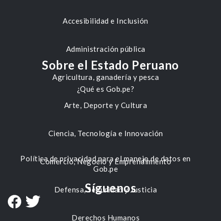
Accesibilidad e Inclusión
Administración pública
Sobre el Estado Peruano
Agricultura, ganadería y pesca
¿Qué es Gob.pe?
Arte, Deporte y Cultura
Ciencia, Tecnología e Innovación
Política de privacidad para el manejo de datos en
Comercio, Negocio y Emprendimiento
Gob.pe
Síguenos
Defensa, Seguridad y Justicia
Derechos Humanos