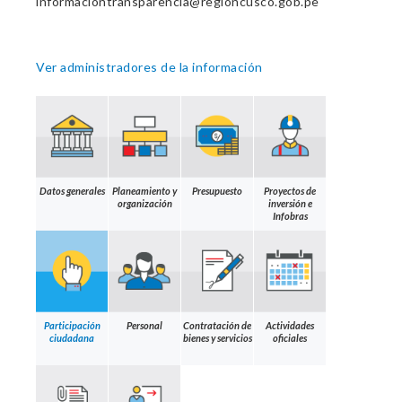
informaciontransparencia@regioncusco.gob.pe
Ver administradores de la información
Datos generales
Planeamiento y
Presupuesto
Proyectos de
organización
inversión e
Infobras
Participación
Personal
Contratación de
Actividades
ciudadana
bienes y servicios
oficiales